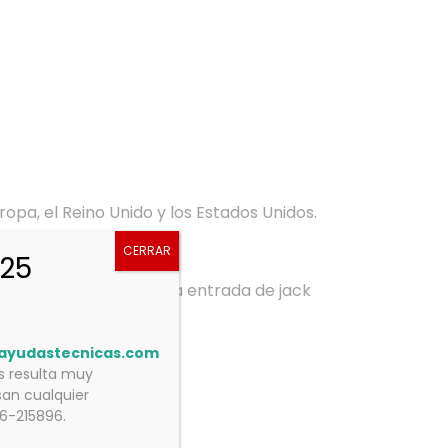
pa, el Reino Unido y los Estados Unidos.
CERRAR
025
mm y un adaptador para entrada de jack
ayudastecnicas.com
os resulta muy
an cualquier
76-215896.