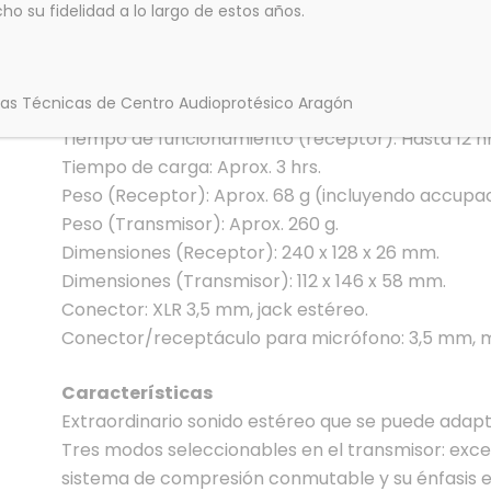
 su fidelidad a lo largo de estos años.
Respuesta de frecuencia: 50 – 16000 Hz.
THD, distorsión armónica total: < 1 % (1 kHz).
Max. nivel de presión de sonido: 125 dB (1 kHz).
das Técnicas de Centro Audioprotésico Aragón
Relación señal ruido: 75 dB(A).
Tiempo de funcionamiento (receptor): Hasta 12 hr
Tiempo de carga: Aprox. 3 hrs.
Peso (Receptor): Aprox. 68 g (incluyendo accupac
Peso (Transmisor): Aprox. 260 g.
Dimensiones (Receptor): 240 x 128 x 26 mm.
Dimensiones (Transmisor): 112 x 146 x 58 mm.
Conector: XLR 3,5 mm, jack estéreo.
Conector/receptáculo para micrófono: 3,5 mm, m
Características
Extraordinario sonido estéreo que se puede adapta
Tres modos seleccionables en el transmisor: excele
sistema de compresión conmutable y su énfasis es