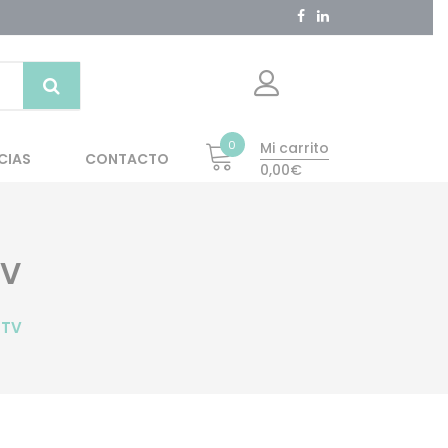
0
Mi carrito
CIAS
CONTACTO
0,00€
TV
 TV