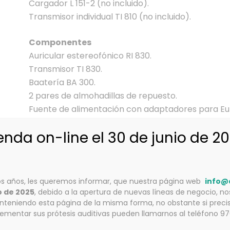
Cargador L 151-2 (no incluido).
Transmisor individual TI 810 (no incluido).
Componentes
Auricular estereofónico RI 830.
Transmisor TI 830.
Baatería BA 300.
2 pares de almohadillas de repuesto.
Fuente de alimentación con adaptadores para Euro
Adaptador RCA para TV.
ienda on-line el 30 de junio de 2
Adaptador SCART para TV.
Cable de conexión con dos jacks estéreo de 3.5 
de 6.3 mm.
s años, les queremos informar, que nuestra página web
info@
Datos técnicos
o de 2025
, debido a la apertura de nuevas líneas de negocio, n
Modulación FM stereo.
teniendo esta página de la misma forma, no obstante si precis
lementar sus prótesis auditivas pueden llamarnos al teléfono 9
Frecuencias portadoras: 2.3/2.8 MHz.
Rango de alcance: Hasta 12 m.