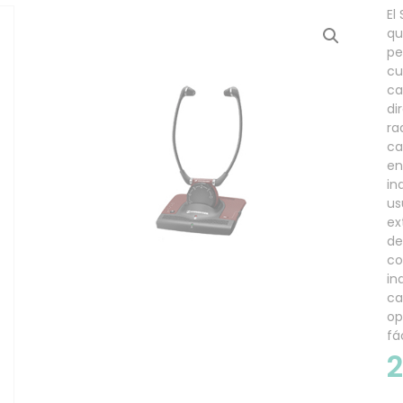
El
qu
pe
cu
ca
di
ra
ca
en
in
us
ex
de
co
in
ca
op
fác
2