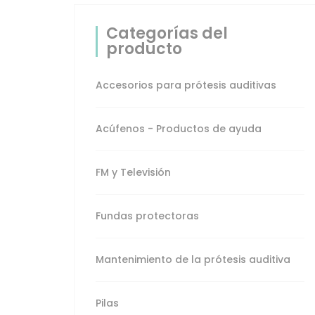
prótesis auditiva
Categorías del
Pilas
producto
Productos de ayuda
Accesorios para prótesis auditivas
destacados
Acúfenos - Productos de ayuda
Protección auditiva -
Productos de ayuda
FM y Televisión
Relojes y
Despertadores
Fundas protectoras
Sistemas de aviso
Mantenimiento de la prótesis auditiva
Telefonía -
Productos de ayuda
Pilas