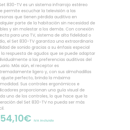
 Set 830-TV es un sistema infrarrojo estéreo
e permite escuchar la televisión a las
rsonas que tienen pérdida auditiva en
alquier parte de la habitación sin necesidad de
bles y sin molestar a los demás. Con conexión
recta para una TV, sistema de alta fidelidad o
dio, el Set 830-TV garantiza una extraordinaria
lidad de sonido gracias a su énfasis especial
 la respuesta de agudos que se puede adaptar
dividualmente a las preferencias auditivas del
uario. Más aún, el receptor es
tremadamente ligero y, con sus almohadillas
 ajuste perfecto, brinda la máxima
modidad. Sus controles ergonómicos e
dicadores proporcionan una guía visual de
da uno de los controles, lo que hace que la
eración del Set 830-TV no pueda ser más
il.
54,10
€
IVA Incluido