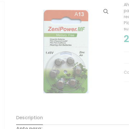
Ah
pa
re
Pí
su
Ca
Description
Apto para: