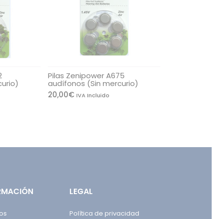
2
Pilas Zenipower A675
urio)
audífonos (Sin mercurio)
20,00
€
IVA Incluido
RMACIÓN
LEGAL
os
Política de privacidad