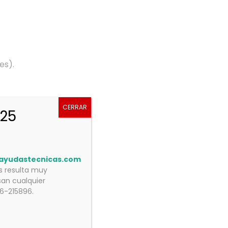
es).
CERRAR
025
ayudastecnicas.com
os resulta muy
an cualquier
76-215896.