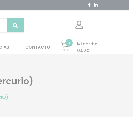
0
Mi carrito
CIAS
CONTACTO
0,00€
ercurio)
RIO)