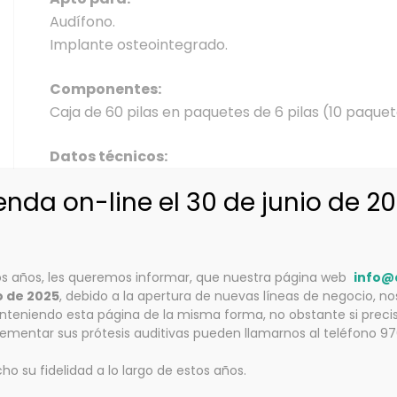
Audífono.
Implante osteointegrado.
Componentes:
Caja de 60 pilas en paquetes de 6 pilas (10 paquet
Datos técnicos:
IEC: PR48.
ienda on-line el 30 de junio de 2
Capacidad: 300 mAh.
Diámetro: 7.9mm.
Altura: 5.4mm.
Peso:0.83 grs.
s años, les queremos informar, que nuestra página web
info@
Flujo de corriente: Normal.
o de 2025
, debido a la apertura de nuevas líneas de negocio, n
teniendo esta página de la misma forma, no obstante si precis
Carga: 330.
lementar sus prótesis auditivas pueden llamarnos al teléfono 9
Sin mercurio.
 su fidelidad a lo largo de estos años.
Características: