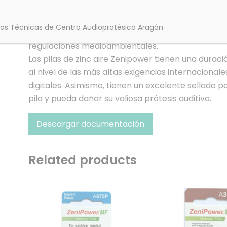
Con zinc metálico como su electrodo negativo, el
positivo y su electrolito de solución acuosa de hidró
das Técnicas de Centro Audioprotésico Aragón
mayor densidad de energía que cualquier otro sis
regulaciones medioambientales.
Las pilas de zinc aire Zenipower tienen una duraci
al nivel de las más altas exigencias internaciona
digitales. Asimismo, tienen un excelente sellado par
pila y pueda dañar su valiosa prótesis auditiva.
Descargar documentación
Related products