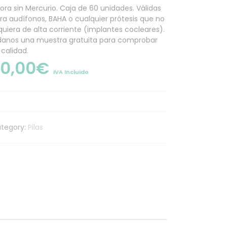
ora sin Mercurio. Caja de 60 unidades. Válidas
ra audífonos, BAHA o cualquier prótesis que no
quiera de alta corriente (implantes cocleares).
danos una muestra gratuita para comprobar
 calidad.
20,00
€
IVA Incluido
tegory:
Pilas