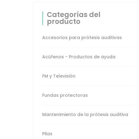
prótesis auditiva
Categorías del
Pilas
producto
Productos de ayuda
Accesorios para prótesis auditivas
destacados
Acúfenos - Productos de ayuda
Protección auditiva -
Productos de ayuda
FM y Televisión
Relojes y
Despertadores
Fundas protectoras
Sistemas de aviso
Mantenimiento de la prótesis auditiva
Telefonía -
Productos de ayuda
Pilas