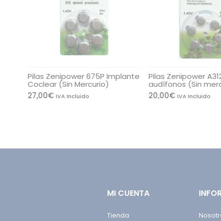
Pilas Zenipower 675P Implante
Pilas Zenipower A31
Coclear (Sin Mercurio)
audífonos (Sin merc
27,00
€
20,00
€
IVA Incluido
IVA Incluido
MI CUENTA
INFO
Tienda
Nosotr