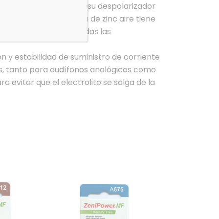
 oxígeno del aire como su despolarizador
xido de potasio, la pila de zinc aire tiene
tema, y cumple con todas las
ón y estabilidad de suministro de corriente
les, tanto para audífonos analógicos como
a evitar que el electrolito se salga de la