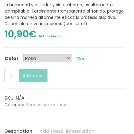
la humedad y el sudor y sin embargo, es altamente
transpirable. Totalmente transparente al sonido, protege
de una manera altamente eficaz la prótesis auditiva.
Disponible en varios colores (consultar).
10,90
€
IVA Incluido
Color
Clear
Funda
Add to cart
protectora
ORIGINAL
(Unidad)
SKU:
N/A
quantity
Category:
Fundas protectoras
Description
Additional information