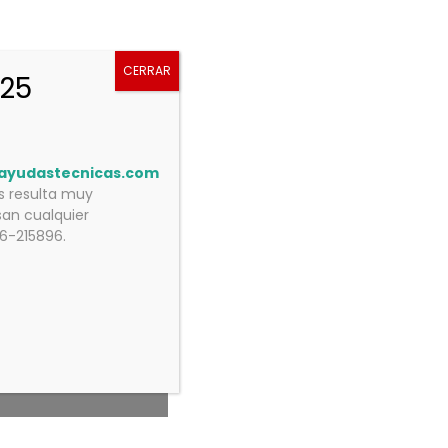
CERRAR
025
ayudastecnicas.com
os resulta muy
an cualquier
76-215896.