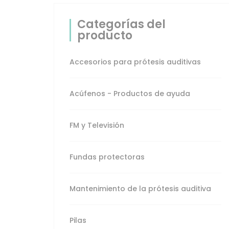
prótesis auditiva
Categorías del
Pilas
producto
Productos de ayuda
Accesorios para prótesis auditivas
destacados
Acúfenos - Productos de ayuda
Protección auditiva -
Productos de ayuda
FM y Televisión
Relojes y
Despertadores
Fundas protectoras
Sistemas de aviso
Mantenimiento de la prótesis auditiva
Telefonía -
Productos de ayuda
Pilas