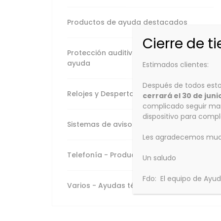
Varios - Ayudas
técnicas
Productos de ayuda destacados
Cierre de t
Protección auditiva - Productos de
ayuda
Estimados clientes:
Después de todos esto
Relojes y Despertadores
cerrará el 30 de juni
complicado seguir man
dispositivo para comp
Sistemas de aviso
Les agradecemos mucho
Telefonía - Productos de ayuda
Un saludo
Fdo: El equipo de Ayu
Varios - Ayudas técnicas