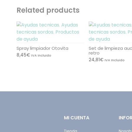
Related products
Spray limpiador Otovita
Set de limpieza au
retro
8,45
€
IVA Incluido
24,81
€
IVA Incluido
MI CUENTA
INFO
Tienda
Nosotr