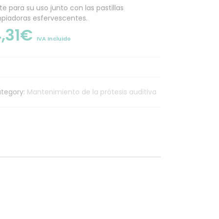
te para su uso junto con las pastillas
mpiadoras esfervescentes.
,31
€
IVA Incluido
tegory:
Mantenimiento de la prótesis auditiva