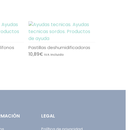
dífonos
Pastillas deshumidificadoras
10,89
€
IVA Incluido
RMACIÓN
LEGAL
os
Política de privacidad