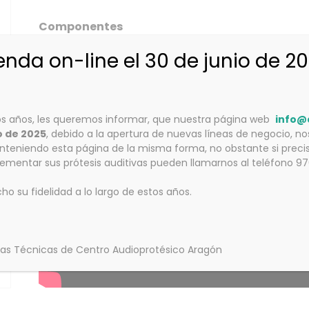
Componentes
Bote con rejilla y tapa.
ienda on-line el 30 de junio de 2
s años, les queremos informar, que nuestra página web
info@
o de 2025
, debido a la apertura de nuevas líneas de negocio, n
teniendo esta página de la misma forma, no obstante si precis
lementar sus prótesis auditivas pueden llamarnos al teléfono 9
 su fidelidad a lo largo de estos años.
das Técnicas de Centro Audioprotésico Aragón