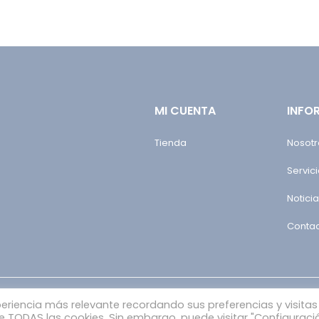
MI CUENTA
INFO
Tienda
Nosotr
Servic
Notici
Conta
periencia más relevante recordando sus preferencias y visitas
 de TODAS las cookies. Sin embargo, puede visitar "Configuraci