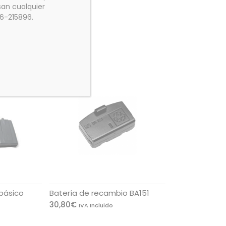
an cualquier
76-215896.
básico
Batería de recambio BA151
30,80
€
IVA Incluido